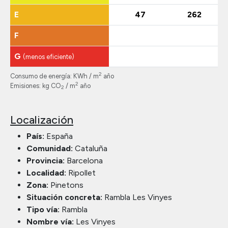
E
47
262
F
G
(menos eficiente)
2
Consumo de energía: KWh / m
año
2
Emisiones: kg CO
/ m
año
2
Localización
País:
España
Comunidad:
Cataluña
Provincia:
Barcelona
Localidad:
Ripollet
Zona:
Pinetons
Situación concreta:
Rambla Les Vinyes
Tipo vía:
Rambla
Nombre vía:
Les Vinyes